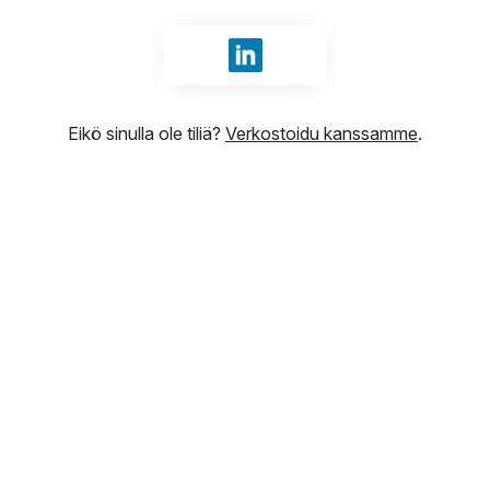
Kirjaudu sisään tunnuksilla Li
Eikö sinulla ole tiliä?
Verkostoidu kanssamme
.