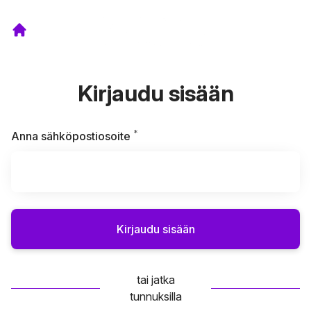
Kirjaudu sisään
*
Vaaditaan
Anna sähköpostiosoite
Kirjaudu sisään
tai jatka
tunnuksilla